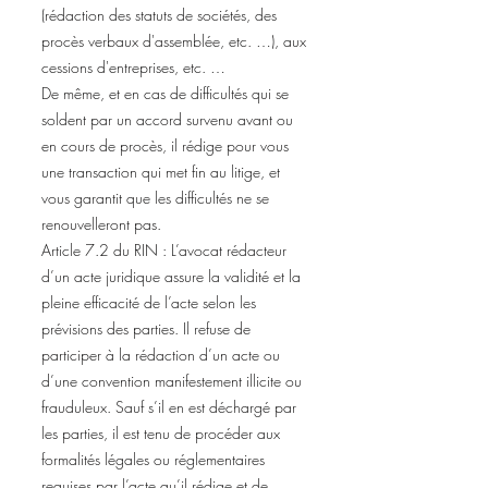
(rédaction des statuts de sociétés, des
procès verbaux d'assemblée, etc. …), aux
cessions d'entreprises, etc. …
De même, et en cas de difficultés qui se
soldent par un accord survenu avant ou
en cours de procès, il rédige pour vous
une transaction qui met fin au litige, et
vous garantit que les difficultés ne se
renouvelleront pas.
Article 7.2 du RIN : L’avocat rédacteur
d’un acte juridique assure la validité et la
pleine efficacité de l’acte selon les
prévisions des parties. Il refuse de
participer à la rédaction d’un acte ou
d’une convention manifestement illicite ou
frauduleux. Sauf s’il en est déchargé par
les parties, il est tenu de procéder aux
formalités légales ou réglementaires
requises par l’acte qu’il rédige et de