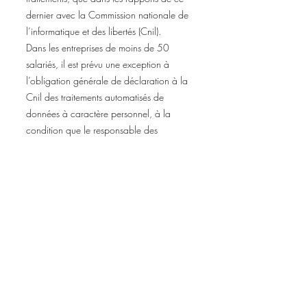
dernier avec la Commission nationale de
l’informatique et des libertés (Cnil).
Dans les entreprises de moins de 50
salariés, il est prévu une exception à
l’obligation générale de déclaration à la
Cnil des traitements automatisés de
données à caractère personnel, à la
condition que le responsable des
traitements ait désigné un CIL chargé
d’assurer d’une manière indépendante le
respect des obligations de la loi.
L’avocat, par ses compétences juridiques
et organisationnelles et par sa garantie
d’indépendance, présente les
qualifications requises pour accomplir
cette mission.
Il se trouve dans la position d’un auditeur
ou d’un expert qui rend compte de sa